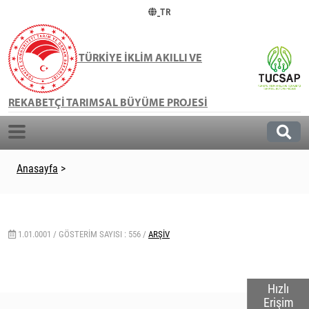
TR
TÜRKİYE İKLİM AKILLI VE
REKABETÇİ TARIMSAL BÜYÜME PROJESİ
Anasayfa
>
1.01.0001 /
GÖSTERIM SAYISI : 556 /
ARŞIV
Hızlı
Erişim