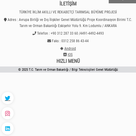
İLETİŞİM
TÜRKİYE İKLİM AKILLI VE REKABETÇİ TARIMSAL BÜYÜME PROJESİ
Adres : Avrupa Birliği ve Dış İlişkiler Genel Müdürlüğü Proje Koordinasyon Birimi T.C.
Tarım ve Orman Bakanlığı Eskişehir Yolu 9. Km Lodumlu / ANKARA
Telefon : +90 312 287 33 60 /4491-4492-4493
Faks : 0312 258 86 43-44
Android
IOS
HIZLI MENÜ
© 2025 T.C. Tarım ve Orman Bakanlığı / Bilgi Teknolojileri Genel Müdürlüğü