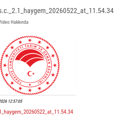
s.c._2.1_haygem_20260522_at_11.54.34
Video Hakkında
2026 12:57:05
.1_haygem_20260522_at_11.54.34