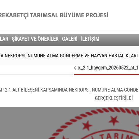
E REKABETÇİ TARIMSAL BÜYÜME PROJESİ
LAR
ŞİKAYET VE ÖNERİLER
GALERİ
İLETİŞİM
DA NEKROPSİ, NUMUNE ALMA-GÖNDERME VE HAYVAN HASTALIKLARI E
s.c._2.1_haygem_20260522_at_1
P 2.1 ALT BİLEŞENİ KAPSAMINDA NEKROPSİ, NUMUNE ALMA-GÖNDER
GERÇEKLEŞTİRİLDİ