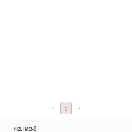
«
»
1
HIZLI MENÜ