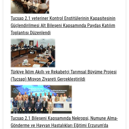
Tucsap 2.1 veteriner Kontrol Enstitülerinin Kapasitesinin
Güçlendirilmesi Alt Bileşeni Kapsamında Paydaş Katılım
Toplantısı Düzenlendi
Türkiye İklim Akıllı ve Rekabetçi Tarımsal Büyüme Projesi
(Tucsap) Misyon Ziyareti Gerçekleştirildi
Tucsap 2.1 Bileşeni Kapsamında Nekropsi, Numune Alma-
Gönderme ve Hayvan Hastalıkları Eğitimi Erzurum'da