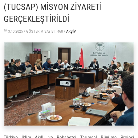
(TUCSAP) MİSYON ZİYARETİ
GERÇEKLEŞTİRİLDİ
3.10.2025 /
GÖSTERIM SAYISI : 468 /
ARŞIV
Türkiye İklim Akıllı ve Rekabetçi Tarımsal Büyüme Projesi