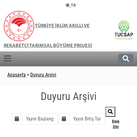
TR
TÜRKİYE İKLİM AKILLI VE
REKABETÇİ TARIMSAL BÜYÜME PROJESİ
Anasayfa
>
Duyuru Arşivi
Duyuru Arşivi
Başa
Dön