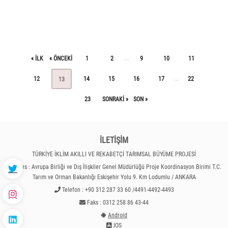
« ILK
« ÖNCEKI
1
2
9
10
11
...
12
14
15
16
17
22
...
13
23
SONRAKI »
SON »
İLETİŞİM
TÜRKİYE İKLİM AKILLI VE REKABETÇİ TARIMSAL BÜYÜME PROJESİ
Adres : Avrupa Birliği ve Dış İlişkiler Genel Müdürlüğü Proje Koordinasyon Birimi T.C.
Tarım ve Orman Bakanlığı Eskişehir Yolu 9. Km Lodumlu / ANKARA
Telefon : +90 312 287 33 60 /4491-4492-4493
Faks : 0312 258 86 43-44
Android
IOS