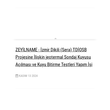
ZEYİLNAME - İzmir Dikili (Sera) TDİOSB
Projesine İlişkin jeotermal Sondaj Kuyusu
Açılması ve Kuyu Bitirme Testleri Yapım İşi
KASIM
13
2024