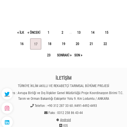
« ILK
« ÖNCEKI
1
2
13
14
15
...
16
18
19
20
21
22
17
23
SONRAKI »
SON »
İLETİŞİM
TÜRKİYE İKLİM AKILLI VE REKABETÇİ TARIMSAL BÜYÜME PROJESİ
Adres : Avrupa Birliği ve Dış İlişkiler Genel Müdürlüğü Proje Koordinasyon Birimi T.C.
Tarım ve Orman Bakanlığı Eskişehir Yolu 9. Km Lodumlu / ANKARA
Telefon : +90 312 287 33 60 /4491-4492-4493
Faks : 0312 258 86 43-44
Android
IOS