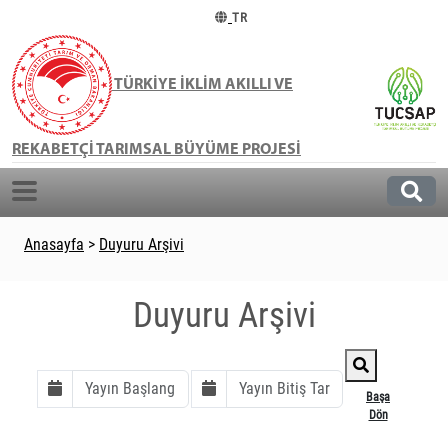
TR
TÜRKİYE İKLİM AKILLI VE
REKABETÇİ TARIMSAL BÜYÜME PROJESİ
Anasayfa
>
Duyuru Arşivi
Duyuru Arşivi
Başa
Dön