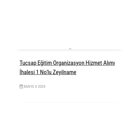
Tucsap Eğitim Organizasyon Hizmet Alımı
İhalesi 1 No'lu Zeyilname
MAYIS
6
2024