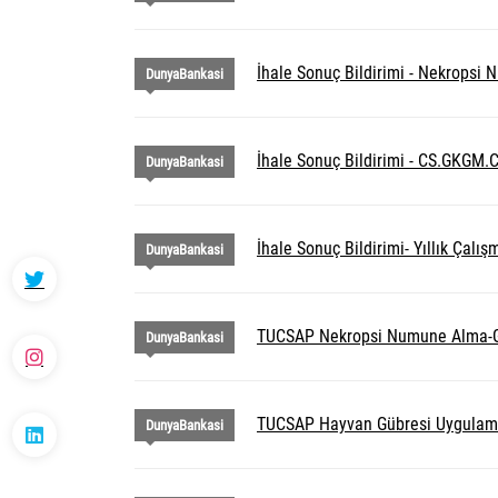
İhale Sonuç Bildirimi - Nekropsi
DunyaBankasi
İhale Sonuç Bildirimi - CS.GKGM.
DunyaBankasi
İhale Sonuç Bildirimi- Yıllık Çalı
DunyaBankasi
TUCSAP Nekropsi Numune Alma-Gö
DunyaBankasi
TUCSAP Hayvan Gübresi Uygulaması 
DunyaBankasi