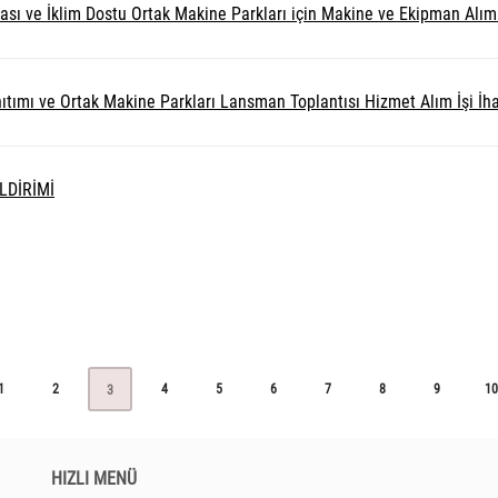
ve İklim Dostu Ortak Makine Parkları için Makine ve Ekipman Alımı İş
ıtımı ve Ortak Makine Parkları Lansman Toplantısı Hizmet Alım İşi İhal
LDİRİMİ
1
2
4
5
6
7
8
9
10
3
HIZLI MENÜ