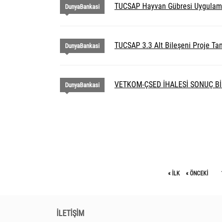
TUCSAP Hayvan Gübresi Uygulaması 
DunyaBankasi
TUCSAP 3.3 Alt Bileşeni Proje Tan
DunyaBankasi
VETKOM-ÇSED İHALESİ SONUÇ Bİ
DunyaBankasi
« ILK
« ÖNCEKI
İLETİŞİM