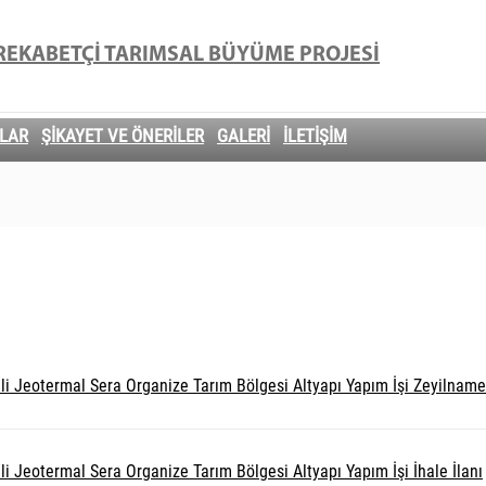
E REKABETÇİ TARIMSAL BÜYÜME PROJESİ
LAR
ŞİKAYET VE ÖNERİLER
GALERİ
İLETİŞİM
ili Jeotermal Sera Organize Tarım Bölgesi Altyapı Yapım İşi Zeyilnam
li Jeotermal Sera Organize Tarım Bölgesi Altyapı Yapım İşi İhale İlanı