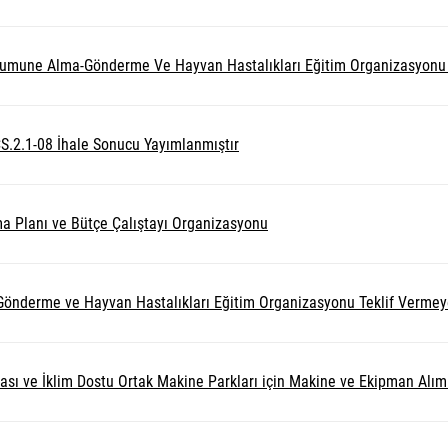
 Numune Alma-Gönderme Ve Hayvan Hastalıkları Eğitim Organizasyonu 
CS.2.1-08 İhale Sonucu Yayımlanmıştır
şma Planı ve Bütçe Çalıştayı Organizasyonu
nderme ve Hayvan Hastalıkları Eğitim Organizasyonu Teklif Vermey
ve İklim Dostu Ortak Makine Parkları için Makine ve Ekipman Alımı İşi