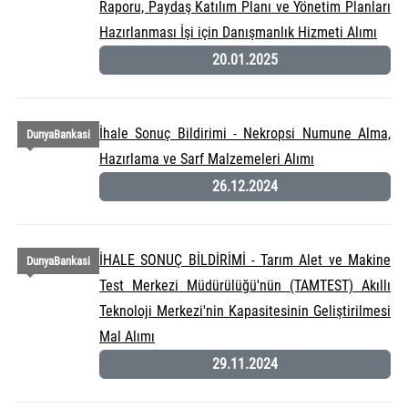
Raporu, Paydaş Katılım Planı ve Yönetim Planları
Hazırlanması İşi için Danışmanlık Hizmeti Alımı
20.01.2025
İhale Sonuç Bildirimi - Nekropsi Numune Alma,
DunyaBankasi
Hazırlama ve Sarf Malzemeleri Alımı
26.12.2024
İHALE SONUÇ BİLDİRİMİ - Tarım Alet ve Makine
DunyaBankasi
Test Merkezi Müdürülüğü'nün (TAMTEST) Akıllı
Teknoloji Merkezi'nin Kapasitesinin Geliştirilmesi
Mal Alımı
29.11.2024