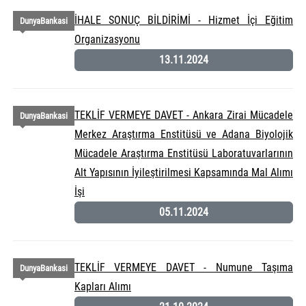
İHALE SONUÇ BİLDİRİMİ - Hizmet İçi Eğitim
DunyaBankasi
Organizasyonu
13.11.2024
TEKLİF VERMEYE DAVET - Ankara Zirai Mücadele
DunyaBankasi
Merkez Araştırma Enstitüsü ve Adana Biyolojik
Mücadele Araştırma Enstitüsü Laboratuvarlarının
Alt Yapısının İyileştirilmesi Kapsamında Mal Alımı
İşi
05.11.2024
TEKLİF VERMEYE DAVET - Numune Taşıma
DunyaBankasi
Kapları Alımı