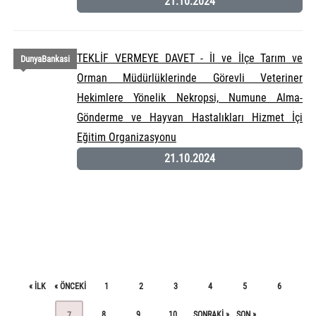
21.10.2024
TEKLİF VERMEYE DAVET - İl ve İlçe Tarım ve
DunyaBankasi
Orman Müdürlüklerinde Görevli Veteriner
Hekimlere Yönelik Nekropsi, Numune Alma-
Gönderme ve Hayvan Hastalıkları Hizmet İçi
Eğitim Organizasyonu
21.10.2024
« ILK
« ÖNCEKI
1
2
3
4
5
6
8
9
10
SONRAKI »
SON »
7