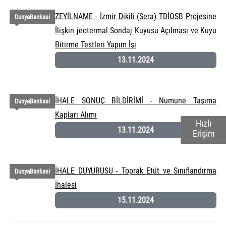
ZEYİLNAME - İzmir Dikili (Sera) TDİOSB Projesine
DunyaBankasi
İlişkin jeotermal Sondaj Kuyusu Açılması ve Kuyu
Bitirme Testleri Yapım İşi
13.11.2024
İHALE SONUÇ BİLDİRİMİ - Numune Taşıma
DunyaBankasi
Kapları Alımı
Hızlı
13.11.2024
Erişim
İHALE DUYURUSU - Toprak Etüt ve Sınıflandırma
DunyaBankasi
İhalesi
15.11.2024