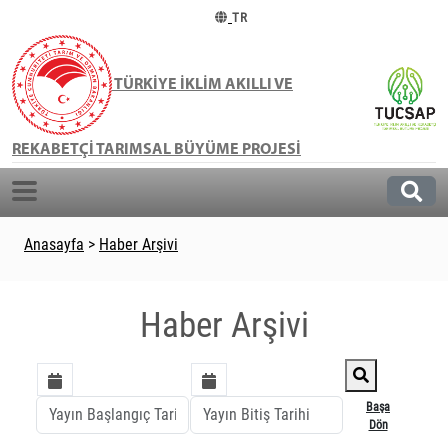
TR
TÜRKİYE İKLİM AKILLI VE
REKABETÇİ TARIMSAL BÜYÜME PROJESİ
Anasayfa
>
Haber Arşivi
Haber Arşivi
Başa
Dön