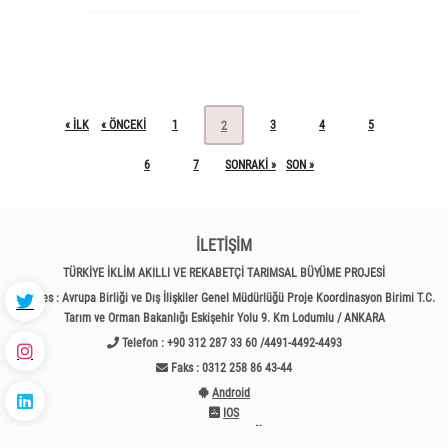
« ILK
« ÖNCEKI
1
3
4
5
2
6
7
SONRAKI »
SON »
İLETİŞİM
TÜRKİYE İKLİM AKILLI VE REKABETÇİ TARIMSAL BÜYÜME PROJESİ
Adres : Avrupa Birliği ve Dış İlişkiler Genel Müdürlüğü Proje Koordinasyon Birimi T.C.
Tarım ve Orman Bakanlığı Eskişehir Yolu 9. Km Lodumlu / ANKARA
Telefon : +90 312 287 33 60 /4491-4492-4493
Faks : 0312 258 86 43-44
Android
IOS
HIZLI MENÜ