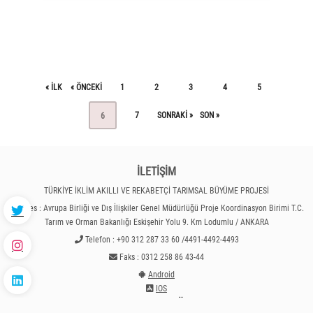
« ILK
« ÖNCEKI
1
2
3
4
5
7
SONRAKI »
SON »
6
İLETİŞİM
TÜRKİYE İKLİM AKILLI VE REKABETÇİ TARIMSAL BÜYÜME PROJESİ
Adres : Avrupa Birliği ve Dış İlişkiler Genel Müdürlüğü Proje Koordinasyon Birimi T.C.
Tarım ve Orman Bakanlığı Eskişehir Yolu 9. Km Lodumlu / ANKARA
Telefon : +90 312 287 33 60 /4491-4492-4493
Faks : 0312 258 86 43-44
Android
IOS
HIZLI MENÜ